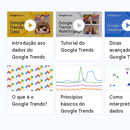
play_circle
play_circle
play_ci
Introdução aos
Tutorial do
Dicas
dados do
Google Trends
avançada
Google Trends
Google T
O que é o
Princípios
Como
Google Trends?
básicos do
interpret
Google Trends
dados