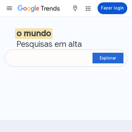
Trends
maps
Fazer login
Google Trends
o mundo
Pesquisas em alta
Explorar